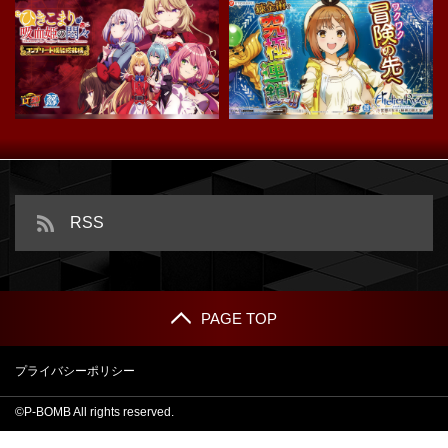
e ライザのアトリエ ～常闇の女王
ｅひきこまり吸血姫の悶々
と秘密の隠れ家～
RSS
PAGE TOP
プライバシーポリシー