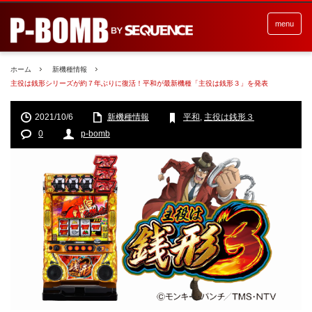
menu
ホーム
新機種情報
主役は銭形シリーズが約７年ぶりに復活！平和が最新機種「主役は銭形３」を発表
2021/10/6
新機種情報
平和
,
主役は銭形３
0
p-bomb