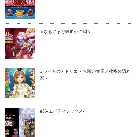
ｅひきこまり吸血姫の悶々
e ライザのアトリエ ～常闇の女王と秘密の隠れ
家～
e86-エイティシックス-