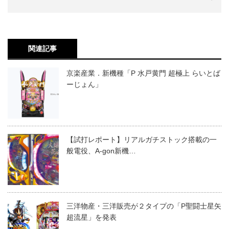
関連記事
京楽産業．新機種「P 水戸黄門 超極上 らいとば
ーじょん」
【試打レポート】リアルガチストック搭載の一
般電役、A-gon新機…
三洋物産・三洋販売が２タイプの「P聖闘士星矢
超流星」を発表