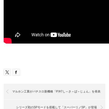
マルホン工業がパチスロ新機種「P沖7し～さ～ば～じょん」を発表
シリーズ初のSPモードを搭載して「スーパーリノSP」が登場