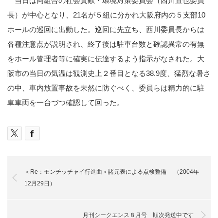
当日は同組合の社会貢献・環境対策委員会（西川直也委員
長）が中心となり、21名が５組に分かれ大阪府内の５支部10
ホールの巡回に出動した。巡回に先立ち、西川委員長からは
各種注意点が説明され、終了後は駐車台数と確認異常の有無
をホール管理者等に確実に伝達するよう指示がなされた。大
阪市の当日の気温は観測史上２番目となる38.9度、猛烈な暑さ
の中、車内放置事故を未然に防ぐべく、委員らは精力的に駐
車車両を一台づつ確認して回った。
＜Re：モンチッチャイ行進曲＞諸元表による点検整備 （2004年
12月29日）
月刊シークエンス８月号 順次発送中です