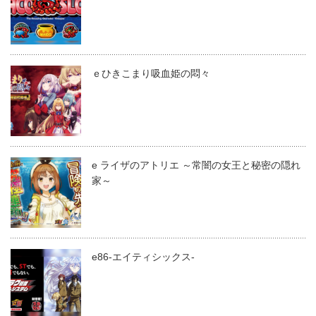
ｅひきこまり吸血姫の悶々
e ライザのアトリエ ～常闇の女王と秘密の隠れ
家～
e86-エイティシックス-