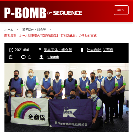
menu
ホーム
業界団体・組合等
関西遊商 ホール駐車場の特別警戒巡回「特別強化日」の活動を実施
2021/8/6
業界団体・組合等
社会貢献
,
関西遊
商
0
p-bomb