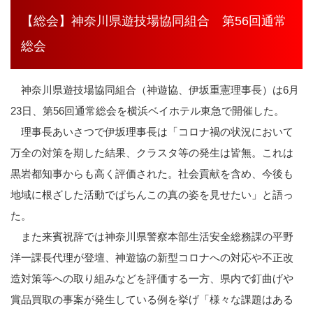
【総会】神奈川県遊技場協同組合 第56回通常
総会
神奈川県遊技場協同組合（神遊協、伊坂重憲理事長）は6月
23日、第56回通常総会を横浜ベイホテル東急で開催した。
理事長あいさつで伊坂理事長は「コロナ禍の状況において
万全の対策を期した結果、クラスタ等の発生は皆無。これは
黒岩都知事からも高く評価された。社会貢献を含め、今後も
地域に根ざした活動でぱちんこの真の姿を見せたい」と語っ
た。
また来賓祝辞では神奈川県警察本部生活安全総務課の平野
洋一課長代理が登壇、神遊協の新型コロナへの対応や不正改
造対策等への取り組みなどを評価する一方、県内で釘曲げや
賞品買取の事案が発生している例を挙げ「様々な課題はある