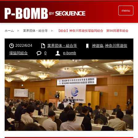
menu
ホーム
業界団体・組合等
【総会】神奈川県遊技場協同組合 第56回通常総会
2022/6/24
業界団体・組合等
神遊協
,
神奈川県遊技
場協同組合
0
p-bomb