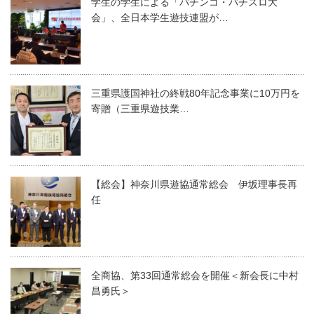
学生の学生による「パチンコ・パチスロ大
会」、全日本学生遊技連盟が…
三重県護国神社の終戦80年記念事業に10万円を
寄贈（三重県遊技業…
【総会】神奈川県遊協通常総会 伊坂理事長再
任
全商協、第33回通常総会を開催＜新会長に中村
昌勇氏＞