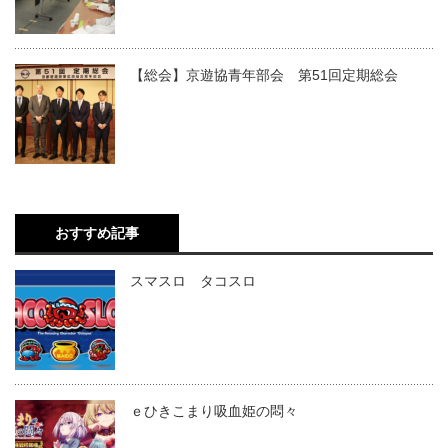
【総会】京遊協青年部会 第51回定期総会
おすすめ記事
スマスロ タコスロ
ｅひきこまり吸血姫の悶々