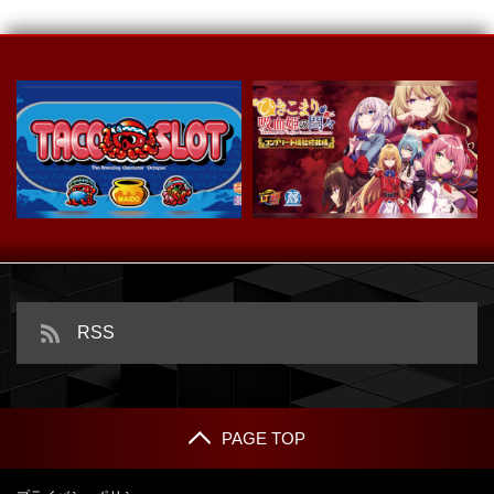
スマスロ タコスロ
ｅひきこまり吸血姫の悶々
RSS
PAGE TOP