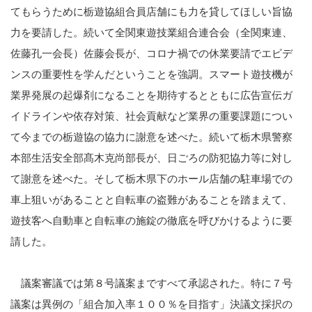
てもらうために栃遊協組合員店舗にも力を貸してほしい旨協
力を要請した。続いて全関東遊技業組合連合会（全関東連、
佐藤孔一会長）佐藤会長が、コロナ禍での休業要請でエビデ
ンスの重要性を学んだということを強調。スマート遊技機が
業界発展の起爆剤になることを期待するとともに広告宣伝ガ
イドラインや依存対策、社会貢献など業界の重要課題につい
て今までの栃遊協の協力に謝意を述べた。続いて栃木県警察
本部生活安全部髙木克尚部長が、日ごろの防犯協力等に対し
て謝意を述べた。そして栃木県下のホール店舗の駐車場での
車上狙いがあることと自転車の盗難があることを踏まえて、
遊技客へ自動車と自転車の施錠の徹底を呼びかけるように要
請した。
議案審議では第８号議案まですべて承認された。特に７号
議案は異例の「組合加入率１００％を目指す」決議文採択の