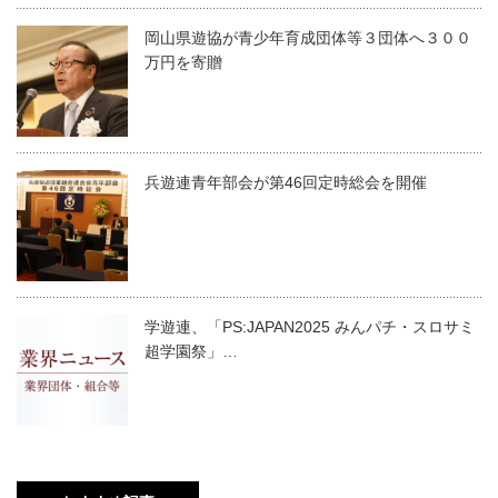
岡山県遊協が青少年育成団体等３団体へ３００
万円を寄贈
兵遊連青年部会が第46回定時総会を開催
学遊連、「PS:JAPAN2025 みんパチ・スロサミ
超学園祭」…