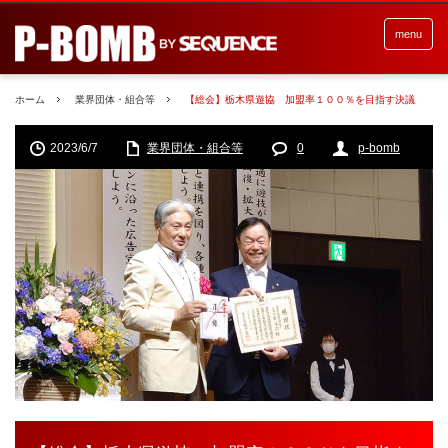
menu
ホーム
業界団体・組合等
【総会】栃木県遊協 加盟率１００％を目指す決議
2023/6/7
業界団体・組合等
0
p-bomb