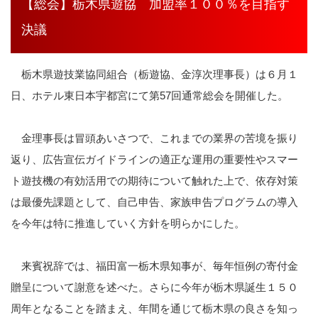
【総会】栃木県遊協 加盟率１００％を目指す
決議
栃木県遊技業協同組合（栃遊協、金淳次理事長）は６月１
日、ホテル東日本宇都宮にて第57回通常総会を開催した。
金理事長は冒頭あいさつで、これまでの業界の苦境を振り
返り、広告宣伝ガイドラインの適正な運用の重要性やスマー
ト遊技機の有効活用での期待について触れた上で、依存対策
は最優先課題として、自己申告、家族申告プログラムの導入
を今年は特に推進していく方針を明らかにした。
来賓祝辞では、福田富一栃木県知事が、毎年恒例の寄付金
贈呈について謝意を述べた。さらに今年が栃木県誕生１５０
周年となることを踏まえ、年間を通じて栃木県の良さを知っ