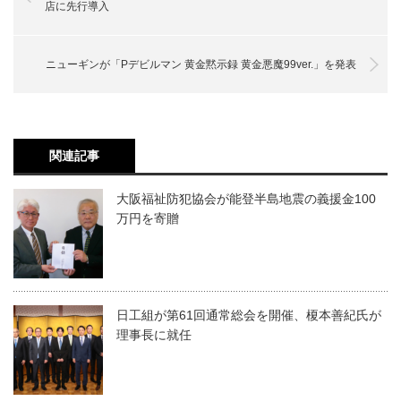
店に先行導入
ニューギンが「Pデビルマン 黄金黙示録 黄金悪魔99ver.」を発表
関連記事
大阪福祉防犯協会が能登半島地震の義援金100
万円を寄贈
日工組が第61回通常総会を開催、榎本善紀氏が
理事長に就任