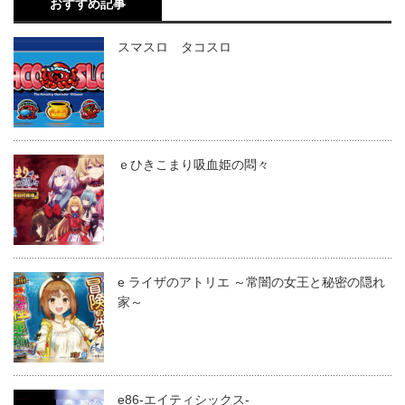
おすすめ記事
スマスロ タコスロ
ｅひきこまり吸血姫の悶々
e ライザのアトリエ ～常闇の女王と秘密の隠れ
家～
e86-エイティシックス-