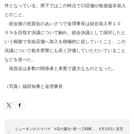
件となっている。県下ではこの時点で13店舗が栃遊協非加入
とのこと。
総会後の祝賀会のあいさつで金理事長は組合加入率１０
０％を目指す決議について触れ、総会決議として採択したと
いう根拠で非組店舗へ加入を積極的に促していくこと、この
決議について栃木県警にも高く評価していただいていること
などを述べた。
祝賀会は多数の関係者と来賓で盛大なものとなった。
（写真）福田知事と金理事長
ニューギンのスマパチ「e花の慶次~裂 一刀両断」、6月10日に直営