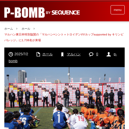
menu
ホーム
ホール
マルハン東日本特別協賛の「マルハン×シント＝トロイデンVVカップsupported by キリンビ
バレッジ」に1,738名が来場
2025/7/2
ホール
マルハン
0
p-
bomb