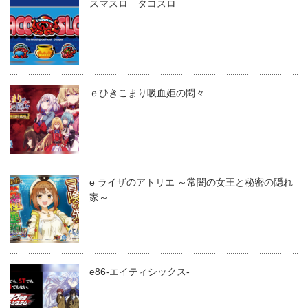
スマスロ タコスロ
ｅひきこまり吸血姫の悶々
e ライザのアトリエ ～常闇の女王と秘密の隠れ
家～
e86-エイティシックス-