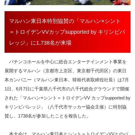
マルハン東日本特別協賛の「マルハン×シント
＝トロイデンVVカップsupported by キリンビバ
レッジ」に1,738名が来場
パチンコホールを中心に総合エンターテインメント事業を
展開するマルハン（京都市上京区、東京都千代田区）の東日
本カンパニー（マルハン東日本、韓裕代表取締役社長）は
7
月
1
日、
6
月
7
日に千葉県八千代市の八千代総合グラウンドで開催
された「マルハン
×
シント＝トロイデン
VV
カップ
supported by
キリンビバレッジ」（八千代市サッカー協会主催）に特別協
賛し、
1738
名が参加したことを報告した。
本大会は、マルハン東日本とシント＝トロイデン
VV
とのパ