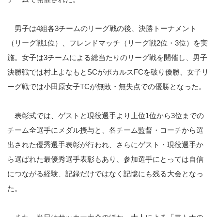
男子は
4
組各
3
チームのリーグ戦の後、決勝トーナメント
（リーグ戦
1
位）、フレンドマッチ（リーグ戦
2
位・
3
位）を実
施。女子は
3
チームによる総当たりのリーグ戦を開催し、男子
決勝戦では村上よなもと
SC
がポカルス
FC
を破り優勝、女子リ
ーグ戦では小田原女子
TC
が無敗・無失点での優勝となった。
表彰式では、ゲストと現役選手より上位
1
位から
3
位までの
チーム全選手にメダル授与と、各チーム監督・コーチから選
出された優秀選手表彰が行われ、さらにゲスト・現役選手か
ら選ばれた最優秀選手表彰もあり、参加選手にとっては自信
につながる経験、記録だけではなく記憶にも残る大会となっ
た。