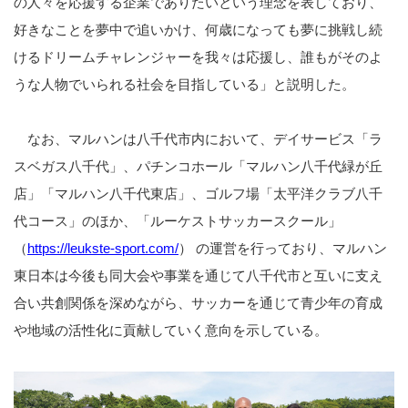
の人々を応援する企業でありたいという理念を表しており、
好きなことを夢中で追いかけ、何歳になっても夢に挑戦し続
けるドリームチャレンジャーを我々は応援し、誰もがそのよ
うな人物でいられる社会を目指している」と説明した。
なお、マルハンは八千代市内において、デイサービス「ラ
スベガス八千代」、パチンコホール「マルハン八千代緑が丘
店」「マルハン八千代東店」、ゴルフ場「太平洋クラブ八千
代コース」のほか、「ルーケストサッカースクール」
（
https://leukste-sport.com/
）
の運営を行っており、マルハン
東日本は今後も同大会や事業を通じて八千代市と互いに支え
合い共創関係を深めながら、サッカーを通じて青少年の育成
や地域の活性化に貢献していく意向を示している。