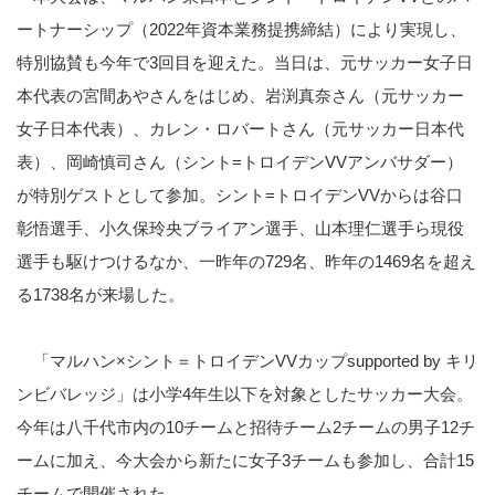
ートナーシップ（
2022
年資本業務提携締結）により実現し、
特別協賛も今年で
3
回目を迎えた。当日は、元サッカー女子日
本代表の宮間あやさんをはじめ、岩渕真奈さん（元サッカー
女子日本代表）、カレン・ロバートさん（元サッカー日本代
表）、岡崎慎司さん（シント
=
トロイデン
VV
アンバサダー）
が特別ゲストとして参加。シント
=
トロイデン
VV
からは谷口
彰悟選手、小久保玲央ブライアン選手、山本理仁選手ら現役
選手も駆けつけるなか、一昨年の
729
名、昨年の
1469
名を超え
る
1738
名が来場した。
「マルハン
×
シント＝トロイデン
VV
カップ
supported by
キリ
ンビバレッジ」は小学
4
年生以下を対象としたサッカー大会。
今年は八千代市内の
10
チームと招待チーム
2
チームの男子
12
チ
ームに加え、今大会から新たに女子
3
チームも参加し、合計
15
チームで開催された。