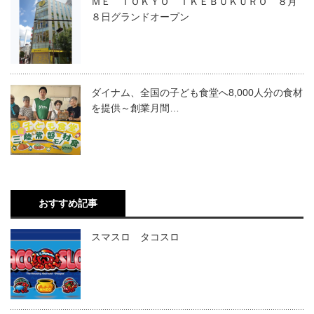
ＭＥ ＴＯＫＹＯ ＩＫＥＢＵＫＵＲＯ ８月
８日グランドオープン
ダイナム、全国の子ども食堂へ8,000人分の食材
を提供～創業月間…
おすすめ記事
スマスロ タコスロ