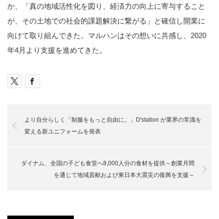
か、「真の地域活性化を図り、経済力の向上に寄与すること
が、その土地での社会的課題解決に繋がる」と確信し開業に
向けて取り組んできた。マルハンはその想いに共感し、
2020
年
4
月より支援を進めてきた。
より自分らしく「制服をもっと自由に。」D'station が業界の常識を
変える新ユニフォームを発表
ダイナム、全国の子ども食堂へ8,000人分の食材を提供～創業月間
を通じて地域貢献および東日本大震災の復興を支援～