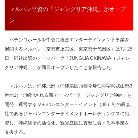
マルハン出資の「ジャングリア沖縄」がオープ
ン
パチンコホールを中心に総合エンターテインメント事業を
展開するマルハン（京都市上京区、東京都千代田区）は
7
月
25
日、同社出資のテーマパーク「
JUNGLIA OKINAWA
（ジャン
グリア沖縄）」が同日オープンしたことを報告した。
マルハンは、沖縄北部（
沖縄県国頭郡今帰仁村字呉我山
553
番地
1
）
で展開される新テーマパーク「ジャングリア沖縄」を
開発、運営するジャパンエンターテイメント（
JE
）社の親会
社であるジャパンエンターテイメントホールディングスに出
資し、沖縄経済の活性化、観光立国に貢献に資する本事業を
支援する。