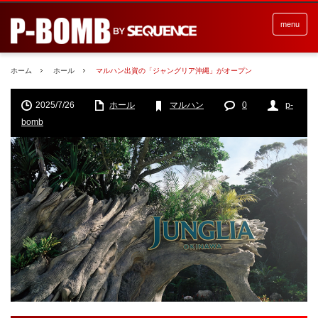
menu
ホーム
ホール
マルハン出資の「ジャングリア沖縄」がオープン
2025/7/26
ホール
マルハン
0
p-
bomb