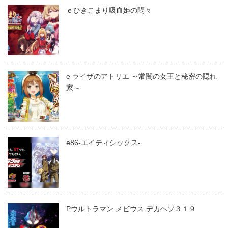
ｅひきこまり吸血姫の悶々
e ライザのアトリエ ～常闇の女王と秘密の隠れ
家～
e86-エイティシックス-
Pウルトラマン メビウス デカヘソ３１９