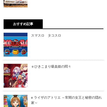
おすすめ記事
スマスロ タコスロ
ｅひきこまり吸血姫の悶々
e ライザのアトリエ ～常闇の女王と秘密の隠れ
家～