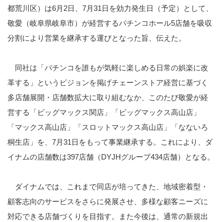
都荒川区）は6月2日、7月31日を効力発生日（予定）として、
敬愛（岐阜県岐阜市）が経営するパチンコホール5店舗を吸収
分割により営業を継承する運びとなった旨、伝えた。
同社は「パチンコを誰もが気軽に楽しめる日常の娯楽に改
革する」というビジョンを掲げチェーンストア経営に基づく
多店舗展開・店舗数拡大に取り組むなか、このたび敬愛が経
営する「ビッグマックス関店」「ビッグマックス高山店」
「マックス高山店」「スロットマックス高山店」「なないろ
桐生店」を、7月31日をもって事業継承する。これにより、ダ
イナムの店舗数は397店舗（DYJHグループ434店舗）となる。
ダイナムでは、これまで同店が培ってきた、地域密着型・
顧客志向のサービスをさらに発展させ、多様な顧客ニーズに
対応できる店舗づくりを目指す。また今後は、通常の新規出