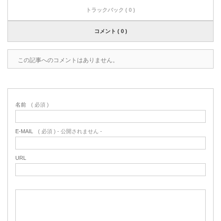
トラックバック ( 0 )
コメント ( 0 )
この記事へのコメントはありません。
名前
( 必須 )
E-MAIL
( 必須 ) - 公開されません -
URL