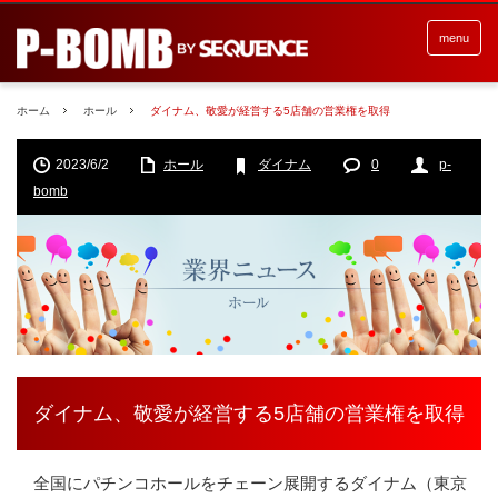
menu
ホーム
ホール
ダイナム、敬愛が経営する5店舗の営業権を取得
2023/6/2
ホール
ダイナム
0
p-
bomb
ダイナム、敬愛が経営する5店舗の営業権を取得
全国にパチンコホールをチェーン展開するダイナム（東京