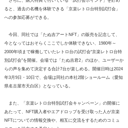
さらに、購入特典で付いている「試打会ポイント」を貯め
ると、過去の名機を体験できる「京楽レトロ台特別試打会」
への参加応募ができる。
今回、同社では「たぬ吉アート
NFT
」の販売を記念して、
今となってはおそらくここでしか体験できない、
1980
年～
2000
年頃まで稼働していたレトロ台の試打会
“
京楽レトロ台特
別試打会
”
を開催。会場では「たぬ吉君
2
」のほか、ユーザーか
らの声を集めて決定する合計
7
台が楽しめる。開催日時は
2024
年
3
月
9
日・
10
日で、会場は同社の本社
2
階ショールーム（愛知
県名古屋市天白区）となっている。
また、「京楽レトロ台特別試打会キャンペーン」の開催に
あたって、
NFT
購入者やエアドロップを受け取った人が京楽
NFT
についての情報交換や、相互に交流をするためのコミュ