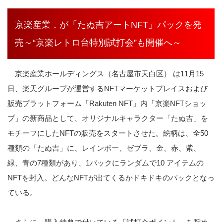
京楽産業．が「たぬ吉アートNFT」パックを発
売～“京楽レトロ台特別試打会”も開催へ～
京楽産業ホールディングス（名古屋市天白区） は
11
月
15
日、楽天グループが運営する
NFT
マーケットプレイスおよび
販売プラットフォーム「
Rakuten NFT
」内「京楽
NFT
ショッ
プ」の新商品として、オリジナルキャラクター「たぬ吉」を
モチーフにした
NFT
の販売をスタートさせた。絵柄は、全
50
種類の「たぬ吉」に、レインボー、ゼブラ、金、赤、紫、
緑、青の
7
種類があり、
1
パックにランダムで
10
アイテムの
NFT
を封入。どんな
NFT
が出てくるかドキドキのパックとなっ
ている。