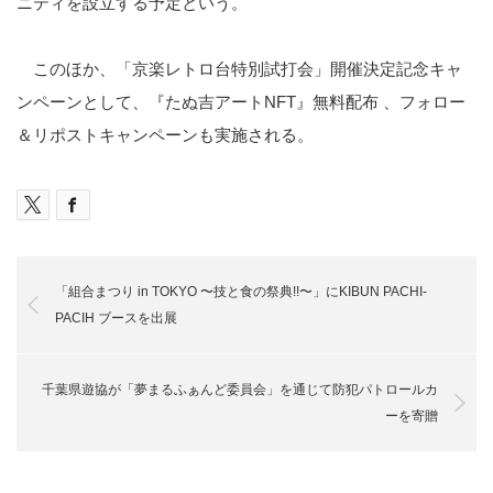
ニティを設立する予定という。
このほか、「京楽レトロ台特別試打会」開催決定記念キャ
ンペーンとして、『たぬ吉アート
NFT
』無料配布 、フォロー
＆リポストキャンペーンも実施される。
「組合まつり in TOKYO 〜技と食の祭典!!〜」にKIBUN PACHI-
PACIH ブースを出展
千葉県遊協が「夢まるふぁんど委員会」を通じて防犯パトロールカ
ーを寄贈