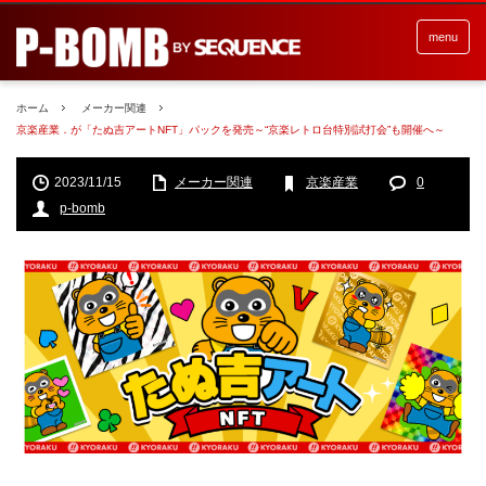
menu
ホーム
メーカー関連
京楽産業．が「たぬ吉アートNFT」パックを発売～“京楽レトロ台特別試打会”も開催へ～
2023/11/15
メーカー関連
京楽産業
0
p-bomb