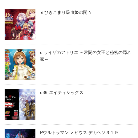
ｅひきこまり吸血姫の悶々
e ライザのアトリエ ～常闇の女王と秘密の隠れ
家～
e86-エイティシックス-
Pウルトラマン メビウス デカヘソ３１９