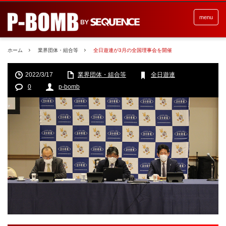
menu
ホーム
業界団体・組合等
全日遊連が3月の全国理事会を開催
2022/3/17
業界団体・組合等
全日遊連
0
p-bomb