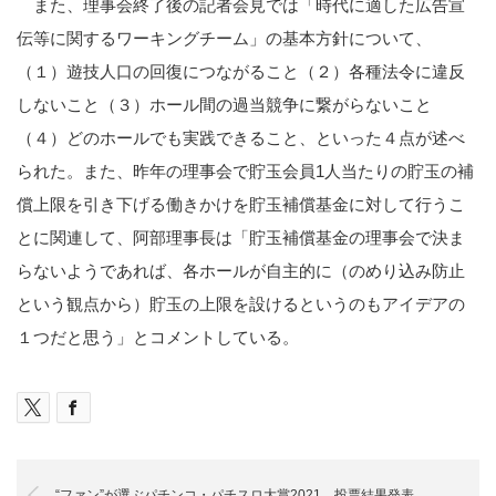
また、理事会終了後の記者会見では「時代に適した広告宣
伝等に関するワーキングチーム」の基本方針について、
（１）遊技人口の回復につながること（２）各種法令に違反
しないこと（３）ホール間の過当競争に繋がらないこと
（４）どのホールでも実践できること、といった４点が述べ
られた。また、昨年の理事会で貯玉会員1人当たりの貯玉の補
償上限を引き下げる働きかけを貯玉補償基金に対して行うこ
とに関連して、阿部理事長は「貯玉補償基金の理事会で決ま
らないようであれば、各ホールが自主的に（のめり込み防止
という観点から）貯玉の上限を設けるというのもアイデアの
１つだと思う」とコメントしている。
“ファン”が選ぶパチンコ・パチスロ大賞2021 投票結果発表