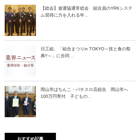
【総会】遊運協通常総会 組合員のYRKシステ
ム習得に力を入れる年…
日工組、「組合まつりin TOKYO～技と食の祭
典!!～」に合同…
岡山市ぱちんこ・パチスロ店組合 岡山市へ
100万円寄付 子どもの…
おすすめ記事