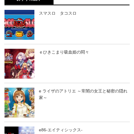
スマスロ タコスロ
ｅひきこまり吸血姫の悶々
e ライザのアトリエ ～常闇の女王と秘密の隠れ
家～
e86-エイティシックス-