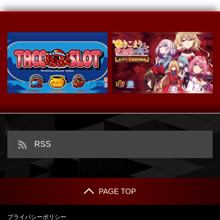
スマスロ タコスロ
ｅひきこまり吸血姫の悶々
RSS
PAGE TOP
プライバシーポリシー